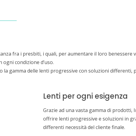
ICA
SERVIZI
BLOG
CONTATTI
ENTRA NEL TEAM
a fra i presbiti, i quali, per aumentare il loro benessere v
in ogni condizione d’uso.
la gamma delle lenti progressive con soluzioni differenti, pe
Lenti per ogni esigenza
Grazie ad una vasta gamma di prodotti, I
offrire lenti progressive e soluzioni in g
differenti necessità del cliente finale.