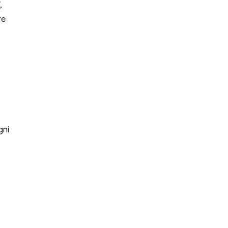
,
re
gni