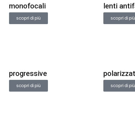
monofocali
lenti anti
scopri di più
scopri di pi
progressive
polarizza
scopri di più
scopri di pi