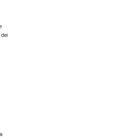
e
 dei
 a